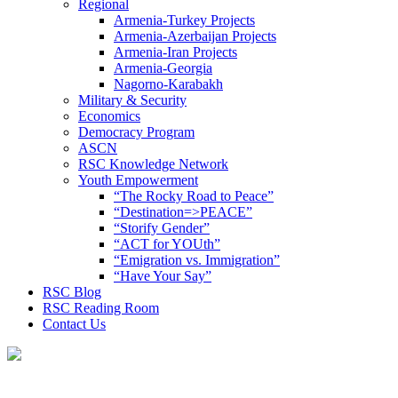
Regional
Armenia-Turkey Projects
Armenia-Azerbaijan Projects
Armenia-Iran Projects
Armenia-Georgia
Nagorno-Karabakh
Military & Security
Economics
Democracy Program
ASCN
RSC Knowledge Network
Youth Empowerment
“The Rocky Road to Peace”
“Destination=>PEACE”
“Storify Gender”
“ACT for YOUth”
“Emigration vs. Immigration”
“Have Your Say”
RSC Blog
RSC Reading Room
Contact Us