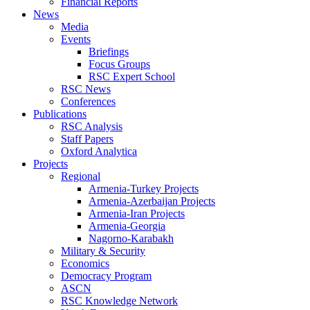
Financial Reports
News
Media
Events
Briefings
Focus Groups
RSC Expert School
RSC News
Conferences
Publications
RSC Analysis
Staff Papers
Oxford Analytica
Projects
Regional
Armenia-Turkey Projects
Armenia-Azerbaijan Projects
Armenia-Iran Projects
Armenia-Georgia
Nagorno-Karabakh
Military & Security
Economics
Democracy Program
ASCN
RSC Knowledge Network